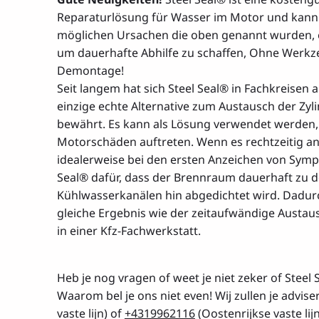
Reparaturlösung für Wasser im Motor und kann b
möglichen Ursachen die oben genannt wurden, 
um dauerhafte Abhilfe zu schaffen, Ohne Werk
Demontage!
Seit langem hat sich Steel Seal® in Fachkreisen 
einzige echte Alternative zum Austausch der Zy
bewährt. Es kann als Lösung verwendet werden,
Motorschäden auftreten. Wenn es rechtzeitig a
idealerweise bei den ersten Anzeichen von Symp
Seal® dafür, dass der Brennraum dauerhaft zu 
Kühlwasserkanälen hin abgedichtet wird. Dadurc
gleiche Ergebnis wie der zeitaufwändige Austau
in einer Kfz-Fachwerkstatt.
Heb je nog vragen of weet je niet zeker of Steel
Waarom bel je ons niet even! Wij zullen je advis
vaste lijn) of
+4319962116
(Oostenrijkse vaste lij