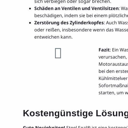
sich verbiegen oder sogar brechen.
Schäden an Ventilen und Ventilsitzen
: Wa
beschädigen, indem sie bei einem plötzlic
Zerstörung des Zylinderkopfes
: Auch Was
oder reißen, insbesondere wenn das Wass
entweichen kann.
Fazit
: Ein W
verursachen,
Motoraustausc
bei den erst
Kühlmittelve
Sofortmaßnah
starten, um 
Kostengünstige Lösung
Gute Neuigkeiten!
Steel Seal® ist eine kosteng