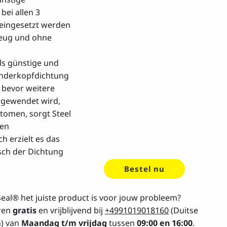
ei allen 3
eingesetzt werden
zeug und ohne
als günstige und
linderkopfdichtung
 bevor weitere
ngewendet wird,
tomen, sorgt Steel
den
h erzielt es das
sch der Dichtung
Bestel nu
 Seal® het juiste product is voor jouw probleem?
eren
gratis
en vrijblijvend bij
+4991019018160
(Duitse
n) van
Maandag t/m vrijdag
tussen
09:00 en 16:00
.