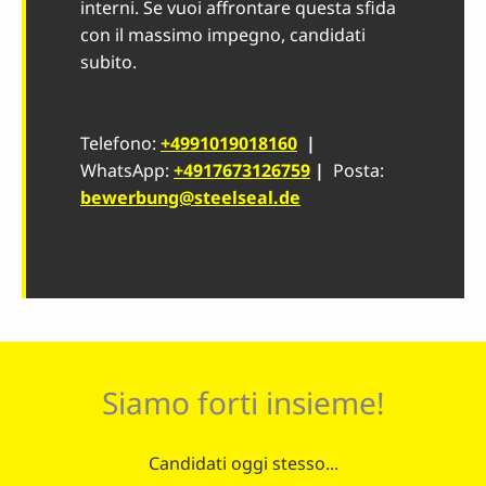
interni. Se vuoi affrontare questa sfida
con il massimo impegno, candidati
subito.
Telefono:
+4991019018160
|
WhatsApp:
+4917673126759
|
Posta:
bewerbung@steelseal.de
Siamo forti insieme!
Candidati oggi stesso...