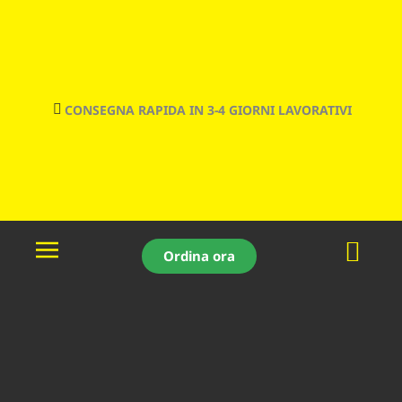
Vai
al
contenuto
CONSEGNA RAPIDA IN 3-4 GIORNI LAVORATIVI
Menu
Ordina ora
a
comparsa