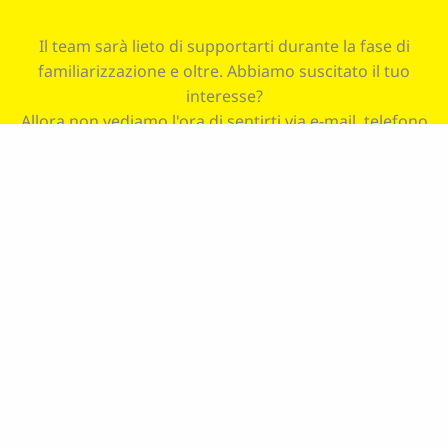
Il team sarà lieto di supportarti durante la fase di
familiarizzazione e oltre. Abbiamo suscitato il tuo
interesse?
Allora non vediamo l'ora di sentirti via e-mail, telefono
o WhatsApp (con o senza CV).
bewerbung@steelseal.de
+49901019018160
+4917673126759