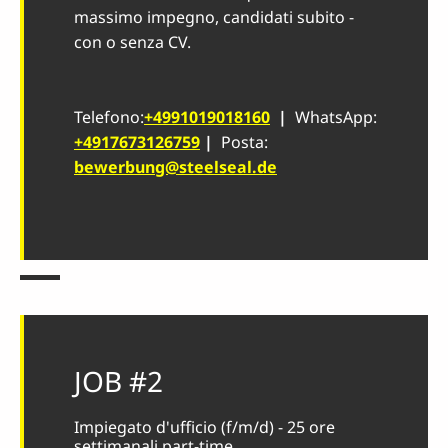
massimo impegno, candidati subito -
con o senza CV.
Telefono:
+4991019018160
|
WhatsApp:
+4917673126759
|
Posta:
bewerbung@steelseal.de
JOB #2
Impiegato d'ufficio (f/m/d) - 25 ore
settimanali part-time